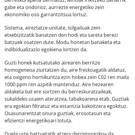
berreskurapena bermatuz, leihoak irikitzeko beharrik
gabe eta ondorioz, aurrezte energetiko zein
ekonomiko oso garrantzitsua lortuz.
Sistema, aireztatze-unitate, isilgailuak zein
etxebizitzatik banatzen den hodi eta sareta berezi
batzuek osatzen dute. Modu honetan banaketa eta
indibidualizazio egokiena lortzen da.
Guzti honek kutsatutako airearen berritze
homogeneoa ziurtatzen du, aire freskoagatik aldatuz,
eta oxigeno hornikuntza ezin hobea zein C02 ren maila
1000 ppm ren azpitik mantenduz. Aire hezearen
aldaketa bat ere sortzen du berreskuratzaileak,
sukaldeko usaien ateratzea, tabakoarena etab. Guztiak
era egokian filtratuz eta estantzia bakoitzera egokituz.
Osasunarentzat onura guztiak, erosotasun eta
efizientzi energetikoari lotuta.
Duela urte batzuetatik atzera derrigorrezkoa da