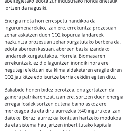
abeltegietako edota zur industriako hondakinetatik
lortzen da nagusiki.
Energia mota hori errespetu handikoa da
ingurumenarekiko, izan ere, errekuntza prozesuan
zehar askatzen duen CO2 kopurua landareek
hazkuntza prozesuan zehar xurgatutako berbera da,
edota abereen kasuan, abereen bazka izandako
landareek xurgatutakoa. Horrela, Biomasaren
errekuntzak, ez dio laguntzen inondik inora ere
negutegi efektuari eta klima aldaketaren eragile diren
CO2 jaulkitze edo isurtze berriak ekidin egiten ditu.
Baliabide honen bidez berotzea, ona gertatzen da
gainera patrikarentzat, izan ere, sortzen duen energia
erregai fosilek sortzen dutena baino askoz ere
merkeagoa da eta diru aurrezkia %40 ingurukoa izan
daiteke. Beraz, aurrezkia kontuan hartzeko modukoa
da eta sistema hau jartzen inbertitutako kapitala