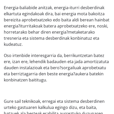
Energia-baliabide anitzak, energia-iturri desberdinak
elkartuta egindakoak dira, bai energia mota bakoitza
bereizita aprobetxatzeko edo baita aldi berean hainbat
energia?iturritakoak batera aprobetxatzeko ere, noski,
horretarako behar diren energia?metaketarako
tresneria eta sistema desberdinak konbinatuz eta
kudeatuz.
Oso irtenbide interesgarria da, berrikuntzetan batez
ere, izan ere, lehendik badauden eta jada amortizatuta
dauden instalazioak eta bero?sorgailuak aprobetxatu
eta berriztagarria den beste energia?aukera batekin
konbinatzen baititugu.
Gure sail teknikoak, erregai eta sistema desberdinen
urteko gastuaren kalkulua egingo dizu, eta baita,
batzuek ala besteak erabilita aurreztuko duzunaren