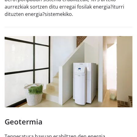
aurrezkiak sortzen ditu erregai fosilak energia?iturri
dituzten energia?sistemekiko.
Geotermia
Tenperatura baxuan erabiltzen den energia