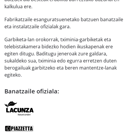
kalkulua ere.
Fabrikatzaile esanguratsuenetako batzuen banatzaile
eta instalatzaile ofizialak gara.
Garbiketa-lan orokorrak, tximinia-garbiketak eta
telebistakamera bidezko hodien ikuskapenak ere
egiten ditugu. Baditugu jeneroak zure galdara,
sukaldeko sua, tximinia edo egurra erretzen duten
berogailuak garbitzeko eta beren mantentze-lanak
egiteko.
Banatzaile ofiziala: