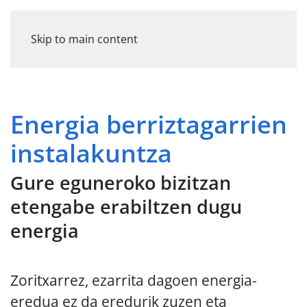
Skip to main content
Energia berriztagarrien
instalakuntza
Gure eguneroko bizitzan
etengabe erabiltzen dugu
energia
Zoritxarrez, ezarrita dagoen energia-
eredua ez da eredurik zuzen eta