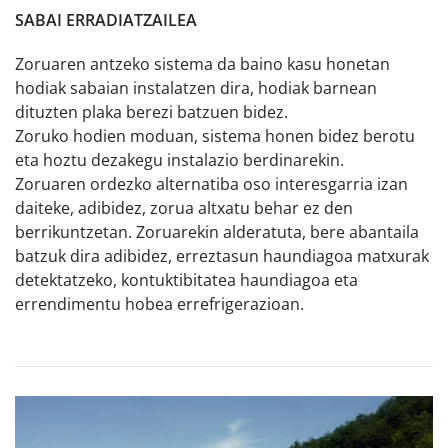
SABAI ERRADIATZAILEA
Zoruaren antzeko sistema da baino kasu honetan
hodiak sabaian instalatzen dira, hodiak barnean
dituzten plaka berezi batzuen bidez.
Zoruko hodien moduan, sistema honen bidez berotu
eta hoztu dezakegu instalazio berdinarekin.
Zoruaren ordezko alternatiba oso interesgarria izan
daiteke, adibidez, zorua altxatu behar ez den
berrikuntzetan. Zoruarekin alderatuta, bere abantaila
batzuk dira adibidez, erreztasun haundiagoa matxurak
detektatzeko, kontuktibitatea haundiagoa eta
errendimentu hobea errefrigerazioan.