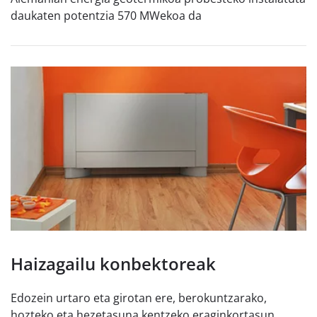
daukaten potentzia 570 MWekoa da
Haizagailu konbektoreak
Edozein urtaro eta girotan ere, berokuntzarako,
hozteko eta hezetasuna kentzeko eraginkortasun