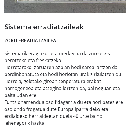
Sistema erradiatzaileak
ZORU ERRADIATZAILEA
Sistemarik eraginkor eta merkeena da zure etxea
berotzeko eta freskatzeko.
Horretarako, zoruaren azpian hodi sarea jartzen da
berdinbanatuta eta hodi horietan urak zirkulatzen du.
Horrela, geletako giroan tenperatura erabat
homogeneoa eta atsegina lortzen da, bai neguan eta
baita udan ere.
Funtzionamendua oso fidagarria du eta hori batez ere
oso ondo frogatua dute Europa iparraldeko eta
erdialdeko herrialdeetan duela 40 urte baino
lehenagotik hasita.