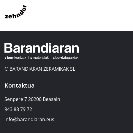
© BARANDIARAN ZERAMIKAK SL
Kontaktua
Senpere 7 20200 Beasain
943 88 79 72
info@barandiaran.eus