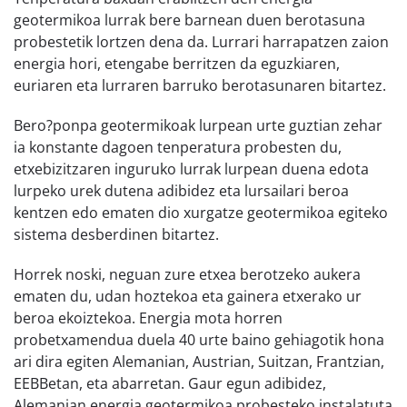
geotermikoa lurrak bere barnean duen berotasuna
probestetik lortzen dena da. Lurrari harrapatzen zaion
energia hori, etengabe berritzen da eguzkiaren,
euriaren eta lurraren barruko berotasunaren bitartez.
Bero?ponpa geotermikoak lurpean urte guztian zehar
ia konstante dagoen tenperatura probesten du,
etxebizitzaren inguruko lurrak lurpean duena edota
lurpeko urek dutena adibidez eta lursailari beroa
kentzen edo ematen dio xurgatze geotermikoa egiteko
sistema desberdinen bitartez.
Horrek noski, neguan zure etxea berotzeko aukera
ematen du, udan hoztekoa eta gainera etxerako ur
beroa ekoiztekoa. Energia mota horren
probetxamendua duela 40 urte baino gehiagotik hona
ari dira egiten Alemanian, Austrian, Suitzan, Frantzian,
EEBBetan, eta abarretan. Gaur egun adibidez,
Alemanian energia geotermikoa probesteko instalatuta