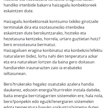
handiko irtenbide bakarra haizagailu konbektoreek
eskaintzen dute.
Haizagailu konbektoreak kontsumo txikiko girotzaile
terminalak dira eta osotasunezko irtenbidea
eskaintzen dute berokuntzarako, hozteko eta
hezetasuna kentzeko, horrela, urtaro guztietan hotz?
bero erosotasuna bermatuz.
Haizagailuen eragina konbinatuz eta konbekzio?efektu
naturalaren bidez, lortu nahi den tenperatura azkar
eta era naturalean lortzen da baina gero doitasun
handiarekin iraunarazten zaio ia erabateko
ixiltasunean.
Bero?trukerako hegalez osatutako azalera handia
daukanez, edozein energia?iturrirekin instala daiteke,
baita energia berriztagarrien sistemekin ere, hala nola,
bero?ponpekin edo eguzki?energiaren sistemekin
edota tenperatura baxuko sorkuntza?sistema duten