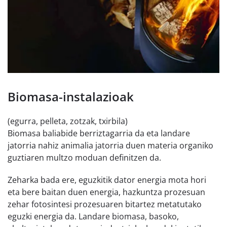
Biomasa-instalazioak
(egurra, pelleta, zotzak, txirbila)
Biomasa baliabide berriztagarria da eta landare
jatorria nahiz animalia jatorria duen materia organiko
guztiaren multzo moduan definitzen da.
Zeharka bada ere, eguzkitik dator energia mota hori
eta bere baitan duen energia, hazkuntza prozesuan
zehar fotosintesi prozesuaren bitartez metatutako
eguzki energia da. Landare biomasa, basoko,