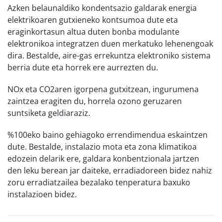
Azken belaunaldiko kondentsazio galdarak energia
elektrikoaren gutxieneko kontsumoa dute eta
eraginkortasun altua duten bonba modulante
elektronikoa integratzen duen merkatuko lehenengoak
dira. Bestalde, aire-gas errekuntza elektroniko sistema
berria dute eta horrek ere aurrezten du.
NOx eta CO2aren igorpena gutxitzean, ingurumena
zaintzea eragiten du, horrela ozono geruzaren
suntsiketa geldiaraziz.
%100eko baino gehiagoko errendimendua eskaintzen
dute. Bestalde, instalazio mota eta zona klimatikoa
edozein delarik ere, galdara konbentzionala jartzen
den leku berean jar daiteke, erradiadoreen bidez nahiz
zoru erradiatzailea bezalako tenperatura baxuko
instalazioen bidez.