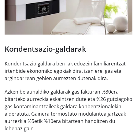
Kondentsazio-galdarak
Kondentsazio galdara berriak edozein familiarentzat
irtenbide ekonomiko egokiak dira, izan ere, gas eta
argindarrean gehien aurrezten dutenak dira.
Azken belaunaldiko galdarak gas fakturan %30era
bitarteko aurrezkia eskaintzen dute eta %26 gutxiagoko
gas kontaminantzaileak galdara konbentzionalekin
alderatuta. Gainera termostato modulantea jartzeak
aurrezkia %5etik %10era bitartean handitzen du
lehenaz gain.