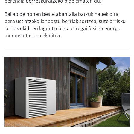
berehala berreskuratzeko bide ematen du.
Baliabide honen beste abantaila batzuk hauek dira:
bera ustiatzeko lanpostu berriak sortzea, sute arrisku
larriak ekiditen laguntzea eta erregai fosilen energia
mendekotasuna ekiditea.