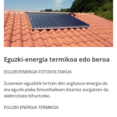
Eguzki-energia termikoa edo beroa
EGUZKI?ENERGIA FOTOVOLTAIKOA
Zuzenean eguzkitik lortzen den argitasun-energia da
eta eguzki-plaka fotovoltaikoen bitartez xurgatzen da
elektrizitate bihurtzeko.
EGUZKI-ENERGIA TERMIKOA