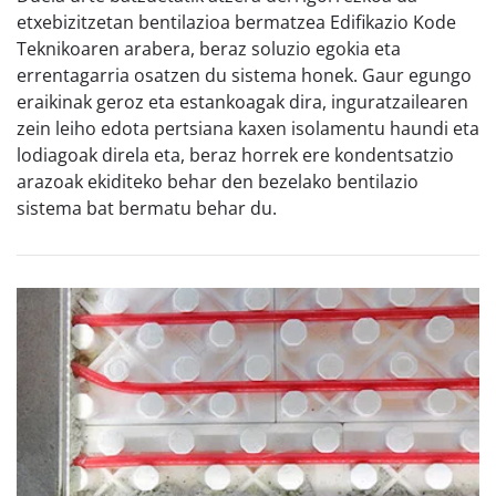
etxebizitzetan bentilazioa bermatzea Edifikazio Kode
Teknikoaren arabera, beraz soluzio egokia eta
errentagarria osatzen du sistema honek. Gaur egungo
eraikinak geroz eta estankoagak dira, inguratzailearen
zein leiho edota pertsiana kaxen isolamentu haundi eta
lodiagoak direla eta, beraz horrek ere kondentsatzio
arazoak ekiditeko behar den bezelako bentilazio
sistema bat bermatu behar du.