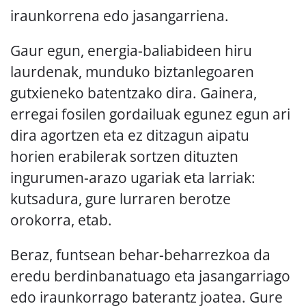
iraunkorrena edo jasangarriena.
Gaur egun, energia-baliabideen hiru
laurdenak, munduko biztanlegoaren
gutxieneko batentzako dira. Gainera,
erregai fosilen gordailuak egunez egun ari
dira agortzen eta ez ditzagun aipatu
horien erabilerak sortzen dituzten
ingurumen-arazo ugariak eta larriak:
kutsadura, gure lurraren berotze
orokorra, etab.
Beraz, funtsean behar-beharrezkoa da
eredu berdinbanatuago eta jasangarriago
edo iraunkorrago baterantz joatea. Gure