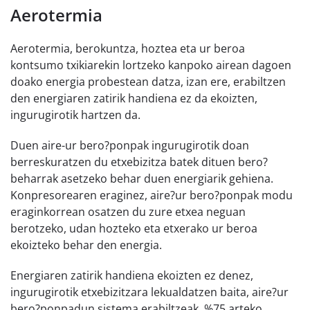
Aerotermia
Aerotermia, berokuntza, hoztea eta ur beroa
kontsumo txikiarekin lortzeko kanpoko airean dagoen
doako energia probestean datza, izan ere, erabiltzen
den energiaren zatirik handiena ez da ekoizten,
ingurugirotik hartzen da.
Duen aire-ur bero?ponpak ingurugirotik doan
berreskuratzen du etxebizitza batek dituen bero?
beharrak asetzeko behar duen energiarik gehiena.
Konpresorearen eraginez, aire?ur bero?ponpak modu
eraginkorrean osatzen du zure etxea neguan
berotzeko, udan hozteko eta etxerako ur beroa
ekoizteko behar den energia.
Energiaren zatirik handiena ekoizten ez denez,
ingurugirotik etxebizitzara lekualdatzen baita, aire?ur
bero?ponpadun sistema erabiltzeak, %75 arteko