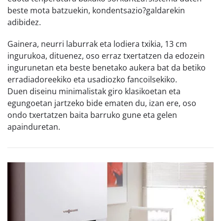
beste mota batzuekin, kondentsazio­?galdarekin
adibidez.
Gainera, neurri laburrak eta lodiera txikia, 13 cm
ingurukoa, dituenez, oso erraz txertatzen da edozein
ingurunetan eta beste benetako aukera bat da betiko
erradiadoreekiko eta usadiozko fancoilsekiko.
Duen diseinu minimalistak giro klasikoetan eta
egungoetan jartzeko bide ematen du, izan ere, oso
ondo txertatzen baita barruko gune eta gelen
apainduretan.