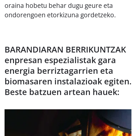
oraina hobetu behar dugu geure eta
ondorengoen etorkizuna gordetzeko.
BARANDIARAN BERRIKUNTZAK
enpresan espezialistak gara
energia berriztagarrien eta
biomasaren instalazioak egiten.
Beste batzuen artean hauek: