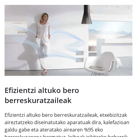
Efizientzi altuko bero
berreskuratzaileak
Efizientzi altuko bero berreskuratzaileak, etxebizitzak
aireztatzeko diseinatutako aparatuak dira, kalefazioan
galdu gabe eta ateratako airearen %95 eko