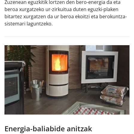
Zuzenean eguzkitik lortzen den bero-energia da eta
beroa xurgatzeko ur-zirkuitua duten eguzki-plaken
bitartez xurgatzen da ur beroa ekoitzi eta berokuntza-
sistemari laguntzeko.
Energia-baliabide anitzak